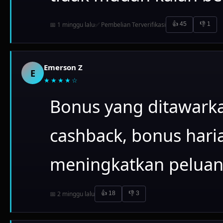
📅 1 minggu lalu
✅ Pembelian Terverifikasi
👍 45
👎 1
Emerson Z
E
★★★★☆
Bonus yang ditawarka
cashback, bonus hari
meningkatkan pelua
📅 2 minggu lalu
👍 18
👎 3