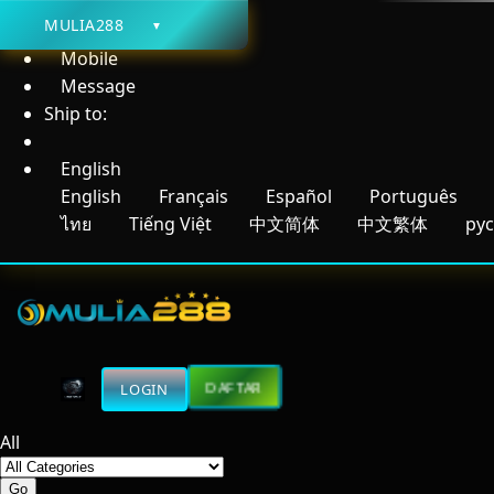
MULIA288
App
Mobile
Message
Ship to:
English
English
Français
Español
Português
ไทย
Tiếng Việt
中文简体
中文繁体
рус
DAFTAR
LOGIN
All