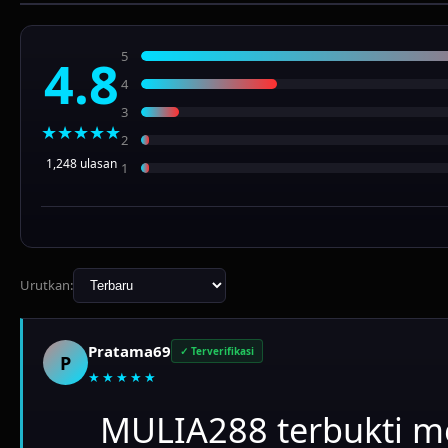
5
4.8
4
3
★★★★★
2
1,248 ulasan
1
Urutkan:
Pratama69
✓ Terverifikasi
P
★★★★★
MULIA288 terbukti me