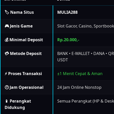
🏷️ Nama Situs
MULIA288
🎮 Jenis Game
Slot Gacor, Casino, Sportboo
💰 Minimal Deposit
Rp.20.000,-
💳 Metode Deposit
BANK • E-WALLET • DANA • QR
USDT
⚡ Proses Transaksi
±1 Menit Cepat & Aman
🕐 Jam Operasional
24 Jam Online Nonstop
📱 Perangkat
Semua Perangkat (HP & Desk
Didukung