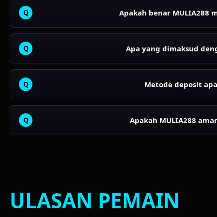
Fitur live RTP tersedia langsung di setiap permainan s
Apakah benar MULIA288 
peluang menang lebih besar.
Ya, dengan kombinasi RTP tinggi, pola gacor terbaru, 
Apa yang dimaksud deng
lebih optimal bagi pemain.
Sistem anti rungkad dirancang untuk menjaga stabilita
Metode deposit apa
drastis saat bermain slot online.
MULIA288 menyediakan berbagai metode transaksi seperti
Apakah MULIA288 aman d
Ya, MULIA288 dilengkapi sistem keamanan modern dan men
lancar kapan saja.
ULASAN PEMAIN