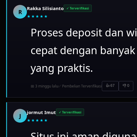
Rakka Silisianto
✓ Terverifikasi
R
★★★★★
Proses deposit dan w
cepat dengan banyak
yang praktis.
📅 3 minggu lalu
✅ Pembelian Terverifikasi
👍 67
👎 0
jormut Imut
✓ Terverifikasi
J
★★★★★
Situs ini aman digun