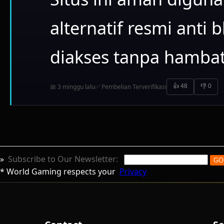
alternatif resmi anti 
diakses tanpa hamba
📅 3 minggu lalu
✅ Pembelian Terverifikasi
👍 48
👎 0
»
Subscribe to Our Newsletter:
* World Gaming respects your
Privacy