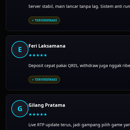
Server stabil, main lancar tanpa lag. Sistem anti ru
✓ TERVERIFIKASI
Feri Laksamana
E
★
★
★
★
★
Deposit cepat pakai QRIS, withdraw juga nggak rib
✓ TERVERIFIKASI
Gilang Pratama
G
★
★
★
★
★
Live RTP update terus, jadi gampang pilih game yang