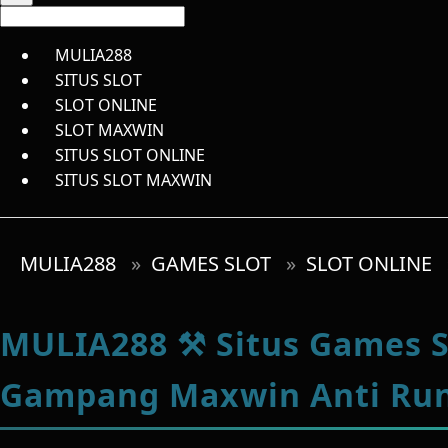
MULIA288
SITUS SLOT
SLOT ONLINE
SLOT MAXWIN
SITUS SLOT ONLINE
SITUS SLOT MAXWIN
MULIA288
»
GAMES SLOT
»
SLOT ONLINE
MULIA288 ⚒️ Situs Games S
Gampang Maxwin Anti Ru