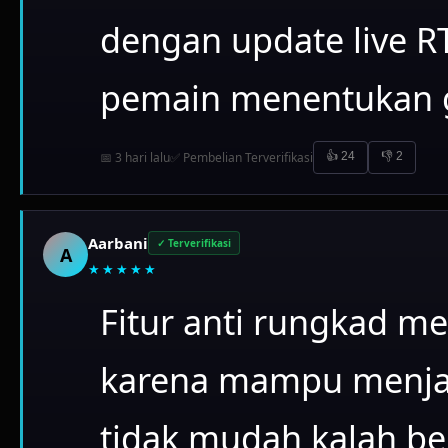
dengan update live 
pemain menentukan g
📅 3 hari lalu
✅ Pembelian Terverifikasi
👍 24
👎 2
Aarbani
✓ Terverifikasi
A
★★★★★
Fitur anti rungkad m
karena mampu menjag
tidak mudah kalah be